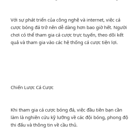
Với sự phát triển của công nghệ và internet, việc cá
cược bóng đá trở nên dễ dàng hơn bao giờ hết. Người
chơi có thể tham gia cá cược trực tuyến, theo dõi kết
quả và tham gia vào các hệ thống cá cược tiện lợi.
Chiến Lược Cá Cược
Khi tham gia cá cược bóng đá, việc đầu tiên bạn cần
làm là nghiên cứu kỹ lưỡng về các đội bóng, phong độ
thi đấu và thông tin về cầu thủ.