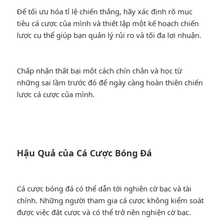
Để tối ưu hóa tỉ lệ chiến thắng, hãy xác định rõ mục
tiêu cá cược của mình và thiết lập một kế hoạch chiến
lược cụ thể giúp bạn quản lý rủi ro và tối đa lợi nhuận.
Chấp nhận thất bại một cách chín chắn và học từ
những sai lầm trước đó để ngày càng hoàn thiện chiến
lược cá cược của mình.
Hậu Quả của Cá Cược Bóng Đá
Cá cược bóng đá có thể dẫn tới nghiện cờ bạc và tài
chính. Những người tham gia cá cược không kiểm soát
được việc đặt cược và có thể trở nên nghiện cờ bạc.