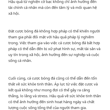
Hậu quả từ nghiện cờ bạc không chỉ ảnh hưởng đến
tài chính cá nhân mà còn đến tâm lý và mối quan hệ
xã hội.
Đặt cược bóng đá không hợp pháp có thể khiến người
tham gia phải đối mặt với hậu quả pháp lý nghiêm
trọng. Việc tham gia vào việc cá cược bóng đá bất hợp
pháp có thể dẫn đến bị xử phạt hình sự, mất tài sản và
uy tín trong xã hội, ảnh hưởng đến sự nghiệp và cuộc
sống cá nhân.
Cuối cùng, cá cược bóng đá cũng có thể dẫn đến tổn
thất về sức khỏe tinh thần. Áp lực từ việc đặt cược và
kết quả không như mong đợi có thể gây ra căng
thẳng, lo lắng và stress. Hậu quả về sức khỏe tinh thần
có thể ảnh hưởng đến sinh hoạt hàng ngày và chất
lượng cuộc sống tổng thể của người tham gia.