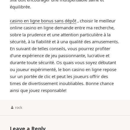
équilibrée.
casino en ligne bonus sans dépôt
, choisir le meilleur
online casino en ligne demande entre ma recherche,
sobre la prudence et une attention particulière à la
sécurité, à la fiabilité et à una qualité des amusements.
En suivant de telles conseils, vous pourrez profiter
d’une expérience de jeu passionnante, lucrative et
durante toute sécurité. Os quais vous soyez débutant
ou joueur expérimenté, le bon casino en ligne repose
sur un portée de clic et peut les joueurs offrir des
times de divertissement inoubliables. Bonne chance
ainsi que jouez responsable!
Author
rock
Leave a Reply