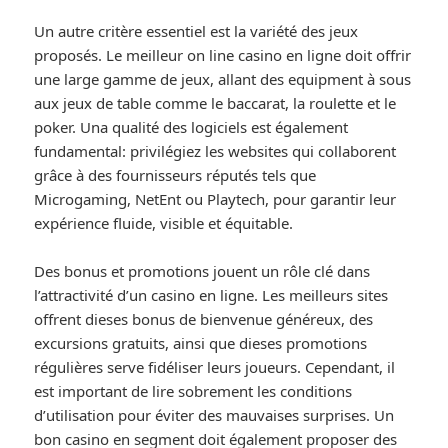
Un autre critère essentiel est la variété des jeux
proposés. Le meilleur on line casino en ligne doit offrir
une large gamme de jeux, allant des equipment à sous
aux jeux de table comme le baccarat, la roulette et le
poker. Una qualité des logiciels est également
fundamental: privilégiez les websites qui collaborent
grâce à des fournisseurs réputés tels que
Microgaming, NetEnt ou Playtech, pour garantir leur
expérience fluide, visible et équitable.
Des bonus et promotions jouent un rôle clé dans
l’attractivité d’un casino en ligne. Les meilleurs sites
offrent dieses bonus de bienvenue généreux, des
excursions gratuits, ainsi que dieses promotions
régulières serve fidéliser leurs joueurs. Cependant, il
est important de lire sobrement les conditions
d’utilisation pour éviter des mauvaises surprises. Un
bon casino en segment doit également proposer des