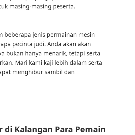
tuk masing-masing peserta.
n beberapa jenis permainan mesin
rapa pecinta judi. Anda akan akan
 bukan hanya menarik, tetapi serta
n. Mari kami kaji lebih dalam serta
dapat menghibur sambil dan
r di Kalangan Para Pemain