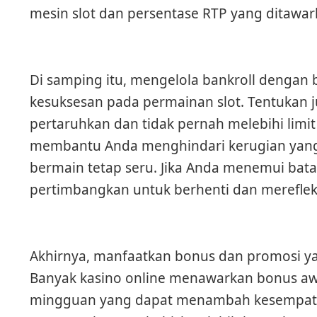
mesin slot dan persentase RTP yang ditawar
Di samping itu, mengelola bankroll dengan 
kesuksesan pada permainan slot. Tentukan 
pertaruhkan dan tidak pernah melebihi limit
membantu Anda menghindari kerugian yang
bermain tetap seru. Jika Anda menemui bata
pertimbangkan untuk berhenti dan merefle
Akhirnya, manfaatkan bonus dan promosi yang
Banyak kasino online menawarkan bonus awa
mingguan yang dapat menambah kesempat