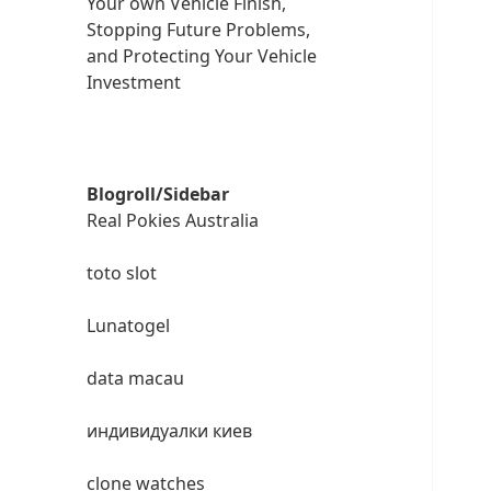
Your own Vehicle Finish,
Stopping Future Problems,
and Protecting Your Vehicle
Investment
Blogroll/Sidebar
Real Pokies Australia
toto slot
Lunatogel
data macau
индивидуалки киев
clone watches