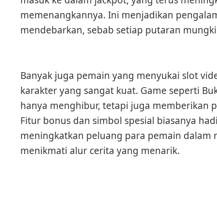
memenangkannya. Ini menjadikan pengalama
mendebarkan, sebab setiap putaran mungk
Banyak juga pemain yang menyukai slot vid
karakter yang sangat kuat. Game seperti Bu
hanya menghibur, tetapi juga memberikan
Fitur bonus dan simbol spesial biasanya ha
meningkatkan peluang para pemain dalam 
menikmati alur cerita yang menarik.