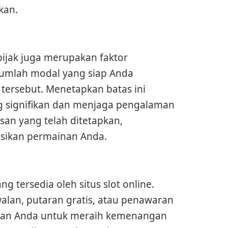
kan.
bijak juga merupakan faktor
jumlah modal yang siap Anda
 tersebut. Menetapkan batas ini
 signifikan dan menjaga pengalaman
san yang telah ditetapkan,
ksikan permainan Anda.
 tersedia oleh situs slot online.
lan, putaran gratis, atau penawaran
an Anda untuk meraih kemenangan