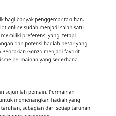
ik bagi banyak penggemar taruhan.
ot online sudah menjadi salah satu
memiliki preferensi yang, tetapi
angan dan potensi hadiah besar yang
 Pencarian Gonzo menjadi favorit
isme permainan yang sederhana
tian sejumlah pemain. Permainan
 untuk memenangkan hadiah yang
aruhan, sebagian dari setiap taruhan
kat hingga seseorang