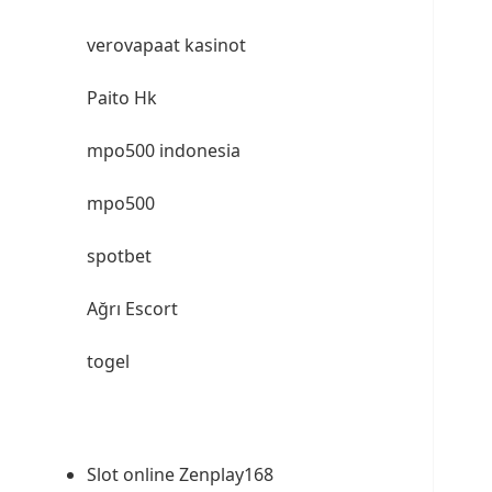
verovapaat kasinot
Paito Hk
mpo500 indonesia
mpo500
spotbet
Ağrı Escort
togel
Slot online Zenplay168