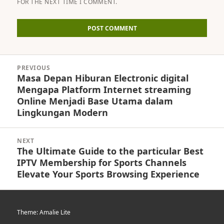
FOR THE NEXT TIME I COMMENT.
Post
PREVIOUS
navigation
Masa Depan Hiburan Electronic digital
Previous
Mengapa Platform Internet streaming
post:
Online Menjadi Base Utama dalam
Lingkungan Modern
NEXT
The Ultimate Guide to the particular Best
Next
IPTV Membership for Sports Channels
post:
Elevate Your Sports Browsing Experience
Theme: Amalie Lite