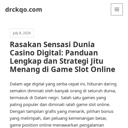
drckqo.com
MENU
AND
WIDGETS
July 8, 2026
Rasakan Sensasi Dunia
Casino Digital: Panduan
Lengkap dan Strategi Jitu
Menang di Game Slot Online
Dalam age digital yang serba cepat ini, hiburan daring
semakin diminati oleh banyak orang di seluruh dunia,
termasuk di Dalam negri. Salah satu games yang
paling populer dan diminati ialah game slot online.
Dengan tampilan grafis yang menarik, pilihan bonus
yang melimpah, dan peluang kemenangan besar,
game position online menawarkan pengalaman