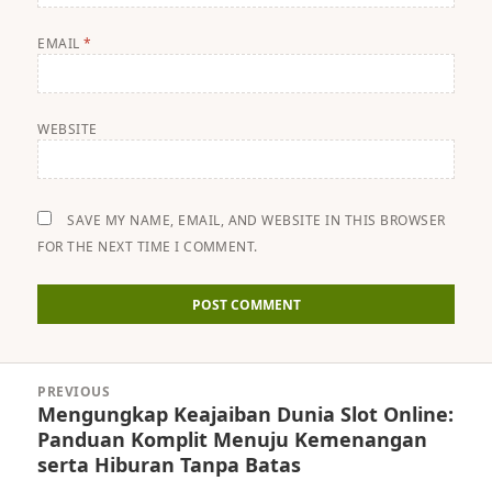
EMAIL
*
WEBSITE
SAVE MY NAME, EMAIL, AND WEBSITE IN THIS BROWSER
FOR THE NEXT TIME I COMMENT.
Post
PREVIOUS
navigation
Mengungkap Keajaiban Dunia Slot Online:
Previous
Panduan Komplit Menuju Kemenangan
post:
serta Hiburan Tanpa Batas