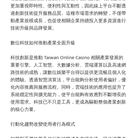
更加重視即時性、便利性與互動性，因此線上平台不斷透
過創新技術提升服務品質。這種市場需求的轉變，不僅帶
動產業規模成長，也促使相關企業持續投入更多資源進行
技術升級與品牌發展。
數位科技如何推動產業全面升級
科技創新是推動 Taiwan Online Casino 相關產業發展的
重要引擎。人工智慧、大數據分析、雲端運算以及高速網
路技術的成熟，讓數位娛樂平台得以提供更流暢且個人化
的體驗。透過智慧演算法，平台能夠分析使用者偏好，優
化內容推薦與服務流程。同時，雲端技術的應用也提升了
系統穩定性與擴充能力，使平台能夠有效應對不斷增長的
使用需求。科技已不只是工具，更成為驅動整個產業創新
的核心力量。
行動化趨勢改變使用者行為模式