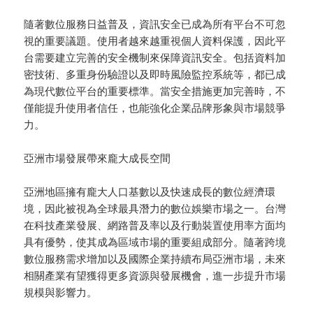
隨著數位服務日益普及，資訊安全已成為所有平台不可忽
視的重要議題。使用者越來越重視個人資料保護，因此平
台需要建立完善的安全機制來保障資訊安全。包括資料加
密技術、多重身份驗證以及即時風險監控系統等，都已成
為現代數位平台的重要標準。當安全措施更加完善時，不
僅能提升使用者信任，也能強化企業品牌形象與市場競爭
力。
亞洲市場發展帶來龐大成長空間
亞洲地區擁有龐大人口基數以及快速成長的數位經濟環
境，因此被視為全球最具潛力的數位娛樂市場之一。台灣
在科技產業發展、網路普及率以及行動裝置使用率方面均
具有優勢，使其成為區域市場的重要組成部分。隨著跨境
數位服務需求增加以及國際企業持續布局亞洲市場，未來
相關產業有望獲得更多資源與發展機會，進一步提升市場
規模與影響力。