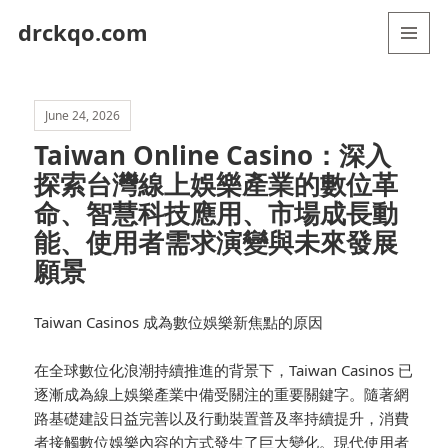
drckqo.com
MENU
AND
WIDGETS
June 24, 2026
Taiwan Online Casino：深入
探索台灣線上娛樂產業的數位革
命、智慧科技應用、市場成長動
能、使用者需求演變與未來發展
願景
Taiwan Casinos 成為數位娛樂新焦點的原因
在全球數位化浪潮持續推進的背景下，Taiwan Casinos 已
逐漸成為線上娛樂產業中備受關注的重要關鍵字。隨著網
路基礎建設日益完善以及行動裝置普及率持續提升，消費
者接觸數位娛樂內容的方式發生了巨大變化。現代使用者