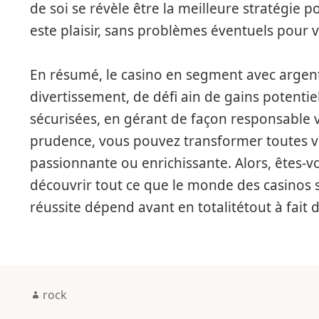
de soi se révèle être la meilleure stratégie 
este plaisir, sans problèmes éventuels pour 
En résumé, le casino en segment avec argent
divertissement, de défi ain de gains potentie
sécurisées, en gérant de façon responsable 
prudence, vous pouvez transformer toutes v
passionnante ou enrichissante. Alors, êtes-v
découvrir tout ce que le monde des casinos su
réussite dépend avant en totalitétout à fait 
Author
rock