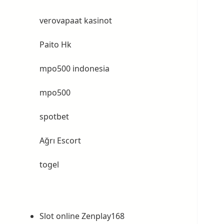
verovapaat kasinot
Paito Hk
mpo500 indonesia
mpo500
spotbet
Ağrı Escort
togel
Slot online Zenplay168