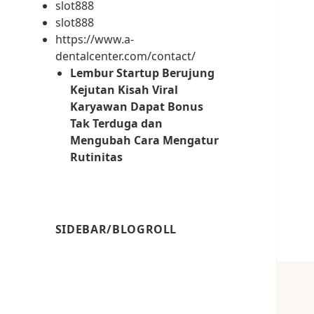
slot888
slot888
https://www.a-
dentalcenter.com/contact/
Lembur Startup Berujung
Kejutan Kisah Viral
Karyawan Dapat Bonus
Tak Terduga dan
Mengubah Cara Mengatur
Rutinitas
SIDEBAR/BLOGROLL