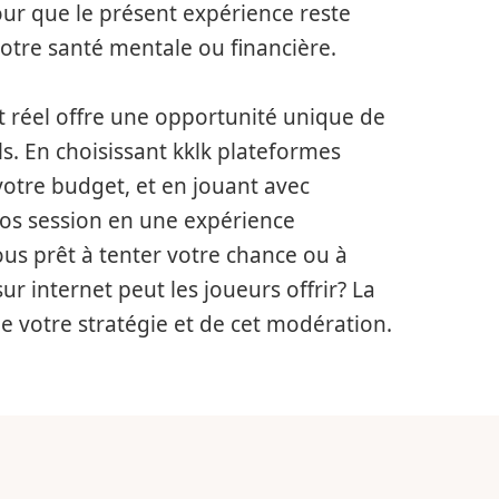
pour que le présent expérience reste
votre santé mentale ou financière.
 réel offre une opportunité unique de
ls. En choisissant kklk plateformes
votre budget, et en jouant avec
os session en une expérience
ous prêt à tenter votre chance ou à
r internet peut les joueurs offrir? La
de votre stratégie et de cet modération.