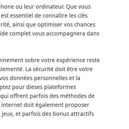
 phone ou leur ordinateur. Que vous
st essentiel de connaître les clés
rité, ainsi que optimiser vos chances
guide complet vous accompagnera dans
 pleinement sobre votre expérience reste
églementé. La sécurité doit être votre
e vos données personnelles et la
Optez pour dieses plateformes
, qui offrent parfois des méthodes de
r internet doit également proposer
jeux, et parfois des bonus attractifs