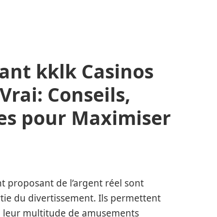
nant kklk Casinos
Vrai: Conseils,
ies pour Maximiser
t proposant de l’argent réel sont
tie du divertissement. Ils permettent
à leur multitude de amusements