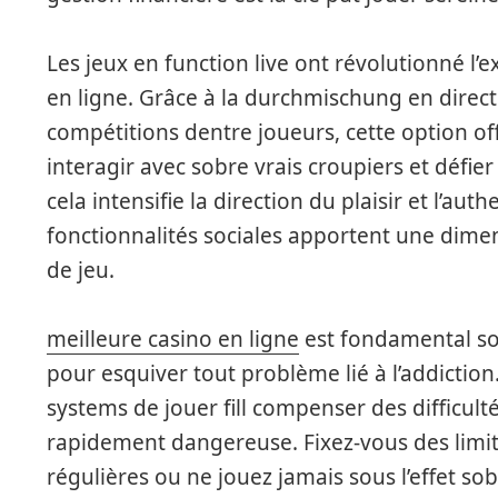
Les jeux en function live ont révolutionné l
en ligne. Grâce à la durchmischung en direct
compétitions dentre joueurs, cette option of
interagir avec sobre vrais croupiers et défie
cela intensifie la direction du plaisir et l’aut
fonctionnalités sociales apportent une dime
de jeu.
meilleure casino en ligne
est fondamental so
pour esquiver tout problème lié à l’addiction
systems de jouer fill compenser des difficult
rapidement dangereuse. Fixez-vous des limit
régulières ou ne jouez jamais sous l’effet sob