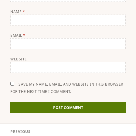
NAME
*
EMAIL
*
WEBSITE
SAVE MY NAME, EMAIL, AND WEBSITE IN THIS BROWSER
FOR THE NEXT TIME I COMMENT.
Post
PREVIOUS
navigation