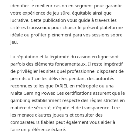
identifier le meilleur casino en segment pour garantir
votre expérience de jeu sûre, équitable ainsi que
lucrative. Cette publication vous guide à travers les
critères trousseaux pour choisir le présent plateforme
idéale ou profiter pleinement para vos sessions sobre
jeu.
La réputation et la légitimité du casino en ligne sont
parfois des éléments fondamentaux. Il reste impératif
de privilégier les sites quel professionnel disposent de
permits officielles délivrées pendant des autorités
reconnues telles que l’ARJEL en métropole ou una
Malta Gaming Power. Ces certifications assurent que le
gambling establishment respecte des règles strictes en
matière de sécurité, d’équité et de transparence. Lire
les menace d’autres joueurs et consulter des
comparateurs fiables peut également vous aider à
faire un préférence éclairé.