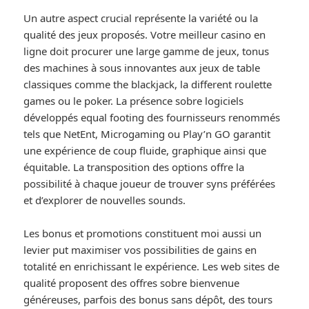
Un autre aspect crucial représente la variété ou la
qualité des jeux proposés. Votre meilleur casino en
ligne doit procurer une large gamme de jeux, tonus
des machines à sous innovantes aux jeux de table
classiques comme the blackjack, la different roulette
games ou le poker. La présence sobre logiciels
développés equal footing des fournisseurs renommés
tels que NetEnt, Microgaming ou Play’n GO garantit
une expérience de coup fluide, graphique ainsi que
équitable. La transposition des options offre la
possibilité à chaque joueur de trouver syns préférées
et d’explorer de nouvelles sounds.
Les bonus et promotions constituent moi aussi un
levier put maximiser vos possibilities de gains en
totalité en enrichissant le expérience. Les web sites de
qualité proposent des offres sobre bienvenue
généreuses, parfois des bonus sans dépôt, des tours