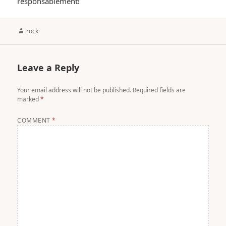
responsablement!
Author
rock
Leave a Reply
Your email address will not be published.
Required fields are
marked
*
COMMENT
*