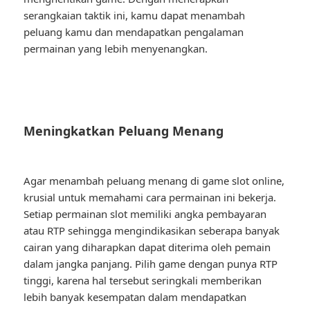
serangkaian taktik ini, kamu dapat menambah
peluang kamu dan mendapatkan pengalaman
permainan yang lebih menyenangkan.
Meningkatkan Peluang Menang
Agar menambah peluang menang di game slot online,
krusial untuk memahami cara permainan ini bekerja.
Setiap permainan slot memiliki angka pembayaran
atau RTP sehingga mengindikasikan seberapa banyak
cairan yang diharapkan dapat diterima oleh pemain
dalam jangka panjang. Pilih game dengan punya RTP
tinggi, karena hal tersebut seringkali memberikan
lebih banyak kesempatan dalam mendapatkan