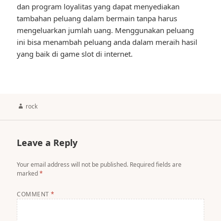
dan program loyalitas yang dapat menyediakan
tambahan peluang dalam bermain tanpa harus
mengeluarkan jumlah uang. Menggunakan peluang
ini bisa menambah peluang anda dalam meraih hasil
yang baik di game slot di internet.
Author
rock
Leave a Reply
Your email address will not be published.
Required fields are
marked
*
COMMENT
*