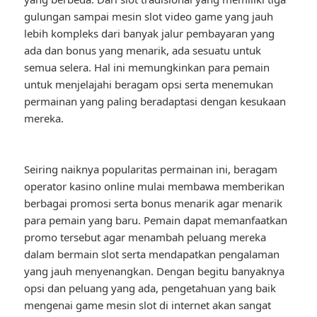
gulungan sampai mesin slot video game yang jauh
lebih kompleks dari banyak jalur pembayaran yang
ada dan bonus yang menarik, ada sesuatu untuk
semua selera. Hal ini memungkinkan para pemain
untuk menjelajahi beragam opsi serta menemukan
permainan yang paling beradaptasi dengan kesukaan
mereka.
Seiring naiknya popularitas permainan ini, beragam
operator kasino online mulai membawa memberikan
berbagai promosi serta bonus menarik agar menarik
para pemain yang baru. Pemain dapat memanfaatkan
promo tersebut agar menambah peluang mereka
dalam bermain slot serta mendapatkan pengalaman
yang jauh menyenangkan. Dengan begitu banyaknya
opsi dan peluang yang ada, pengetahuan yang baik
mengenai game mesin slot di internet akan sangat