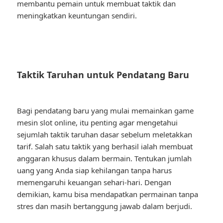
membantu pemain untuk membuat taktik dan
meningkatkan keuntungan sendiri.
Taktik Taruhan untuk Pendatang Baru
Bagi pendatang baru yang mulai memainkan game
mesin slot online, itu penting agar mengetahui
sejumlah taktik taruhan dasar sebelum meletakkan
tarif. Salah satu taktik yang berhasil ialah membuat
anggaran khusus dalam bermain. Tentukan jumlah
uang yang Anda siap kehilangan tanpa harus
memengaruhi keuangan sehari-hari. Dengan
demikian, kamu bisa mendapatkan permainan tanpa
stres dan masih bertanggung jawab dalam berjudi.