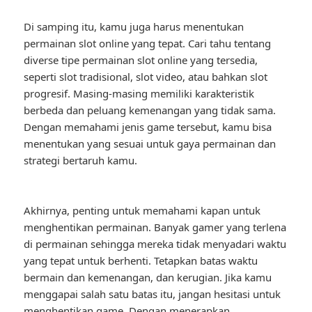
Di samping itu, kamu juga harus menentukan
permainan slot online yang tepat. Cari tahu tentang
diverse tipe permainan slot online yang tersedia,
seperti slot tradisional, slot video, atau bahkan slot
progresif. Masing-masing memiliki karakteristik
berbeda dan peluang kemenangan yang tidak sama.
Dengan memahami jenis game tersebut, kamu bisa
menentukan yang sesuai untuk gaya permainan dan
strategi bertaruh kamu.
Akhirnya, penting untuk memahami kapan untuk
menghentikan permainan. Banyak gamer yang terlena
di permainan sehingga mereka tidak menyadari waktu
yang tepat untuk berhenti. Tetapkan batas waktu
bermain dan kemenangan, dan kerugian. Jika kamu
menggapai salah satu batas itu, jangan hesitasi untuk
menghentikan game. Dengan menerapkan