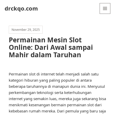
drckqo.com
MENU
AND
WIDGETS
November 29, 2025
Permainan Mesin Slot
Online: Dari Awal sampai
Mahir dalam Taruhan
Permainan slot di internet telah menjadi salah satu
kategori hiburan yang paling populer di antara
beberapa taruhannya di manapun dunia ini. Menyusul
perkembangan teknologi serta keterhubungan
internet yang semakin luas, mereka juga sekarang bisa
menikmati kesenangan bermain permainan slot dari
kebebasan rumah mereka. Dari pemula yang baru saja