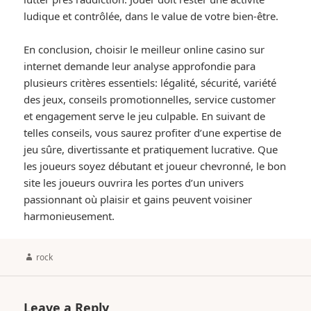
ludique et contrôlée, dans le value de votre bien-être.
En conclusion, choisir le meilleur online casino sur
internet demande leur analyse approfondie para
plusieurs critères essentiels: légalité, sécurité, variété
des jeux, conseils promotionnelles, service customer
et engagement serve le jeu culpable. En suivant de
telles conseils, vous saurez profiter d’une expertise de
jeu sûre, divertissante et pratiquement lucrative. Que
les joueurs soyez débutant et joueur chevronné, le bon
site les joueurs ouvrira les portes d’un univers
passionnant où plaisir et gains peuvent voisiner
harmonieusement.
Author
rock
Leave a Reply