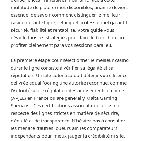
multitude de plateformes disponibles, arianne devient
essentiel de savoir comment distinguer le meilleur
casino durante ligne, celui quel professionnel garantit
sécurité, fiabilité et rentabilité. Votre guide vous
dévoile tous les strategies pour faire le bon choix ou
profiter pleinement para vos sessions para jeu.
La première étape pour sélectionner le meilleur casino
durante ligne consiste à vérifier sa légalité et sa
réputation. Un site autentico doit détenir votre licence
délivrée equal footing une autorité reconnue, comme
l’Autorité sobre régulation des amusements en ligne
(ARJEL) en France ou are generally Malta Gaming
Specialist. Ces certifications assurent que le casino
respecte des lignes strictes en matière de sécurité,
d’équité et de transparence. N’hésitez pas à consulter
les menace d’autres joueurs ain les comparateurs
indépendants pour mieux jauger la crédibilité ni site.