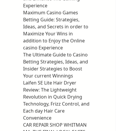
Experience
Maximum Casino Games
Betting Guide: Strategies,
Ideas, and Secrets in order to
Maximize Your Wins in
addition to Enjoy the Online
casino Experience
The Ultimate Guide to Casino
Betting Strategies, Ideas, and
Insider Strategies to Boost
Your current Winnings
Laifen SE Lite Hair Dryer
Review: The Lightweight
Revolution in Quick Drying
Technology, Frizz Control, and
Each day Hair Care
Convenience
CAR REPAIR SHOP WHITMAN