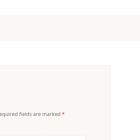
equired fields are marked
*